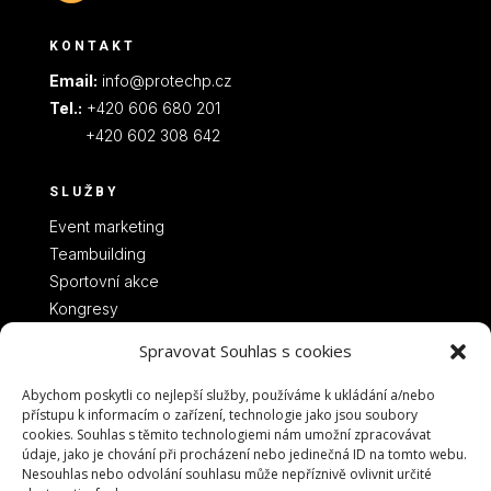
KONTAKT
Email:
info@protechp.cz
Tel.:
+420 606 680 201
+420 602 308 642
SLUŽBY
Event marketing
Teambuilding
Sportovní akce
Kongresy
Spravovat Souhlas s cookies
Abychom poskytli co nejlepší služby, používáme k ukládání a/nebo
přístupu k informacím o zařízení, technologie jako jsou soubory
cookies. Souhlas s těmito technologiemi nám umožní zpracovávat
údaje, jako je chování při procházení nebo jedinečná ID na tomto webu.
Nesouhlas nebo odvolání souhlasu může nepříznivě ovlivnit určité