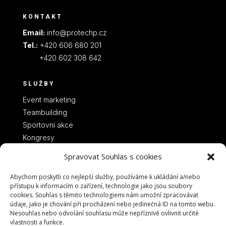
KONTAKT
Email:
info@protechp.cz
Tel.:
+420 606 680 201
+420 602 308 642
SLUŽBY
Event marketing
Teambuilding
Sportovní akce
Kongresy
Spravovat Souhlas s cookies
Abychom poskytli co nejlepší služby, používáme k ukládání a/nebo
přístupu k informacím o zařízení, technologie jako jsou soubory
cookies. Souhlas s těmito technologiemi nám umožní zpracovávat
údaje, jako je chování při procházení nebo jedinečná ID na tomto webu.
Nesouhlas nebo odvolání souhlasu může nepříznivě ovlivnit určité
vlastnosti a funkce.