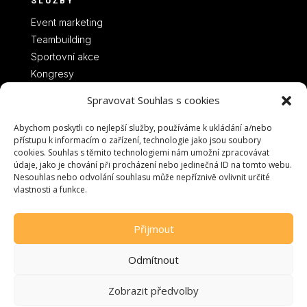
SLUŽBY
Event marketing
Teambuilding
Sportovní akce
Kongresy
Spravovat Souhlas s cookies
Abychom poskytli co nejlepší služby, používáme k ukládání a/nebo
přístupu k informacím o zařízení, technologie jako jsou soubory
cookies. Souhlas s těmito technologiemi nám umožní zpracovávat
údaje, jako je chování při procházení nebo jedinečná ID na tomto webu.
Nesouhlas nebo odvolání souhlasu může nepříznivě ovlivnit určité
vlastnosti a funkce.
Přijmout
Odmítnout
Zobrazit předvolby